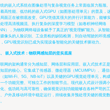
传统的嵌入式系统在图像处理与复杂视觉任务上常面临算力瓶颈
随着高性能、低功耗的嵌入式GPU（如图形处理单元）的普及，
一局面正在被彻底改变。GPU凭借其强大的并行计算能力，能够
时处理高清视频流、执行复杂的深度学习模型（如卷积神经网络
NN），为物联网终端设备赋予了真正的“视觉理解”能力。从智
防摄像头的人脸识别、工业质检的缺陷检测，到自动驾驶的环境
知，GPU视觉识别已成为实现设备智能化的关键技术驱动力。
二、 嵌入式技术：物联网感知层的坚实底座
物联网的架构通常分为感知层、网络层和应用层。嵌入式技术正
知层的核心。它集成了传感器、微处理器（MCU/MPU）、通信
（如Wi-Fi、5G、NB-IoT）以及关键的GPU视觉处理单元，构
了一个功能完整、可独立工作的智能节点。现代嵌入式设计强调
型化、低功耗与高可靠性，确保视觉识别功能能够在各种严苛的
业、户外及移动环境中稳定运行，持续收集并预处理关键的视觉
据。