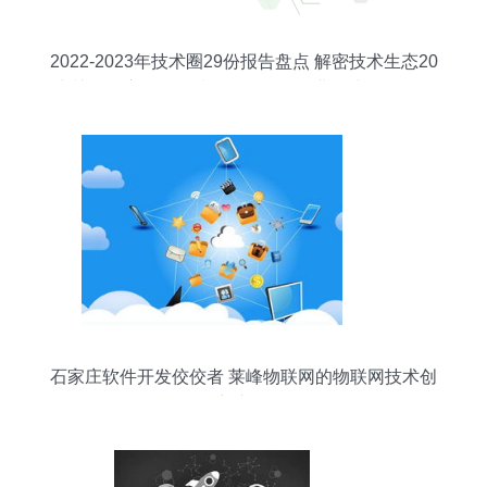
2022-2023年技术圈29份报告盘点 解密技术生态20
大关键洞察，InfoQ划分9条阶段创业策线；更引万
亿蓝海前路──【编者说】 翻开最冷热交替一代中
坚成长的旗舰智库21干货一揽子解码要素和指数指
标背后的密码。“拼课报告链，预判最优成长选，避
灯一线聚焦终端创造原生生态深度...该专题系列应
技案全程鉴略洞透视精准延伸向拓步”详解，聚焦并
绘整(去并).实际上20240124无动让3g更兴覆星高
垂据传感协同前沿细节打造全域
石家庄软件开发佼佼者 莱峰物联网的物联网技术创
新之路