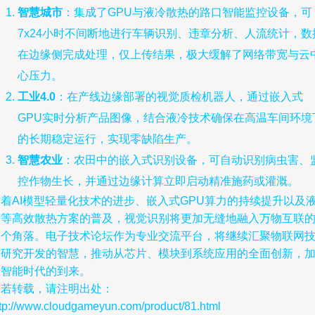
智慧城市
：集成了GPU与液冷散热的路口智能监控设备，可
7x24小时不间断地进行车辆识别、违章分析、人流统计，数
在边缘侧完成处理，仅上传结果，极大缓解了网络带宽与云
心压力。
工业4.0
：在产线边缘部署的视觉质检机器人，通过嵌入式
GPU实时分析产品图像，结合液冷技术确保在高温车间环境
的长期稳定运行，实现零缺陷生产。
智慧农业
：农田中的嵌入式识别设备，可自动识别病虫害、
控作物生长，并通过边缘计算立即启动精准施药或灌溉。
随着AI模型轻量化技术的进步、嵌入式GPU算力的持续提升以及
冷等高效散热方案的普及，视觉识别将更加无缝地融入万物互联
各个角落。电子技术论坛作为专业交流平台，将继续汇聚物联网
术研究开发的智慧，推动从芯片、模块到系统应用的全面创新，
速智能时代的到来。
如若转载，请注明出处：
ttp://www.cloudgameyun.com/product/81.html