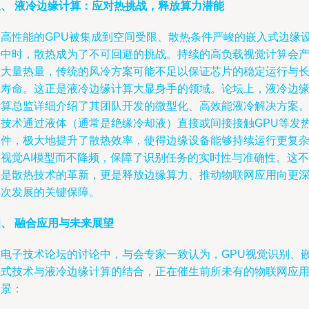
三、 液冷边缘计算：应对热挑战，释放算力潜能
当高性能的GPU被集成到空间受限、散热条件严峻的嵌入式边缘
备中时，散热成为了不可回避的挑战。持续的高负载视觉计算会
生大量热量，传统的风冷方案可能不足以保证芯片的稳定运行与
效寿命。这正是液冷边缘计算大显身手的领域。论坛上，液冷边
计算总监详细介绍了其团队开发的微型化、高效能液冷解决方案
该技术通过液体（通常是绝缘冷却液）直接或间接接触GPU等发
元件，极大地提升了散热效率，使得边缘设备能够持续运行更复
的视觉AI模型而不降频，保障了识别任务的实时性与准确性。这不
仅是散热技术的革新，更是释放边缘算力、推动物联网应用向更
层次发展的关键保障。
、 融合应用与未来展望
在电子技术论坛的讨论中，与会专家一致认为，GPU视觉识别、
入式技术与液冷边缘计算的结合，正在催生前所未有的物联网应
场景：