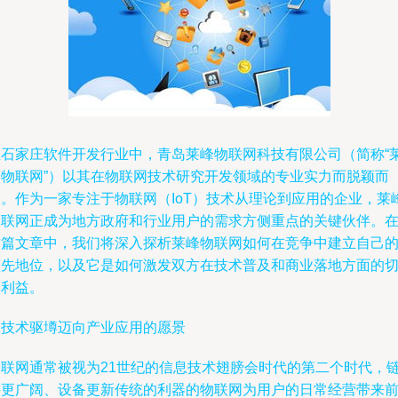
在石家庄软件开发行业中，青岛莱峰物联网科技有限公司（简称“
峰物联网”）以其在物联网技术研究开发领域的专业实力而脱颖而
出。作为一家专注于物联网（IoT）技术从理论到应用的企业，莱
物联网正成为地方政府和行业用户的需求方侧重点的关键伙伴。
这篇文章中，我们将深入探析莱峰物联网如何在竞争中建立自己
领先地位，以及它是如何激发双方在技术普及和商业落地方面的
实利益。
从技术驱壿迈向产业应用的愿景
物联网通常被视为21世纪的信息技术翅膀会时代的第二个时代，
接更广阔、设备更新传统的利器的物联网为用户的日常经营带来