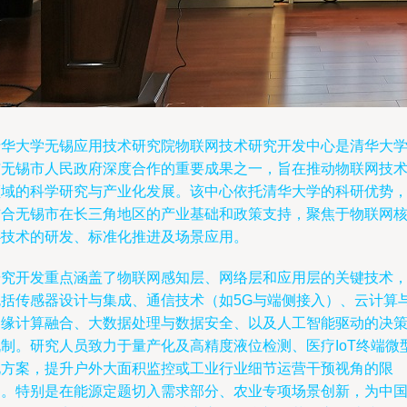
清华大学无锡应用技术研究院物联网技术研究开发中心是清华大
与无锡市人民政府深度合作的重要成果之一，旨在推动物联网技
领域的科学研究与产业化发展。该中心依托清华大学的科研优势
结合无锡市在长三角地区的产业基础和政策支持，聚焦于物联网
心技术的研发、标准化推进及场景应用。
研究开发重点涵盖了物联网感知层、网络层和应用层的关键技术
包括传感器设计与集成、通信技术（如5G与端侧接入）、云计算
边缘计算融合、大数据处理与数据安全、以及人工智能驱动的决
机制。研究人员致力于量产化及高精度液位检测、医疗IoT终端微
化方案，提升户外大面积监控或工业行业细节运营干预视角的限
制。特别是在能源定题切入需求部分、农业专项场景创新，为中