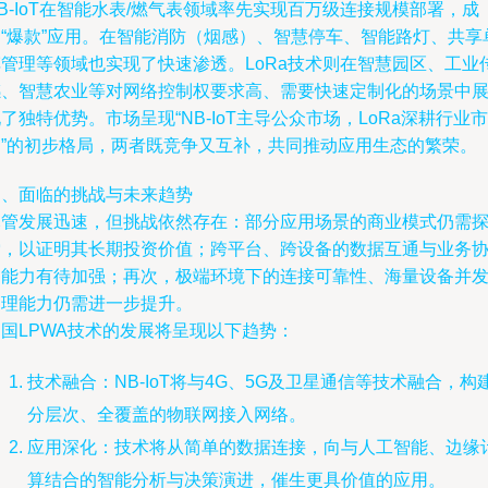
B-IoT在智能水表/燃气表领域率先实现百万级连接规模部署，成
为“爆款”应用。在智能消防（烟感）、智慧停车、智能路灯、共享
车管理等领域也实现了快速渗透。LoRa技术则在智慧园区、工业
感、智慧农业等对网络控制权要求高、需要快速定制化的场景中
了独特优势。市场呈现“NB-IoT主导公众市场，LoRa深耕行业市
场”的初步格局，两者既竞争又互补，共同推动应用生态的繁荣。
四、面临的挑战与未来趋势
尽管发展迅速，但挑战依然存在：部分应用场景的商业模式仍需
索，以证明其长期投资价值；跨平台、跨设备的数据互通与业务
同能力有待加强；再次，极端环境下的连接可靠性、海量设备并
管理能力仍需进一步提升。
国LPWA技术的发展将呈现以下趋势：
技术融合：NB-IoT将与4G、5G及卫星通信等技术融合，构
分层次、全覆盖的物联网接入网络。
应用深化：技术将从简单的数据连接，向与人工智能、边缘
算结合的智能分析与决策演进，催生更具价值的应用。