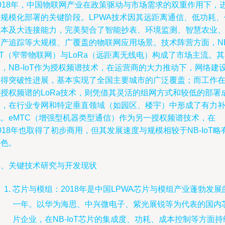
2018年，中国物联网产业在政策驱动与市场需求的双重作用下，
入规模化部署的关键阶段。LPWA技术因其远距离通信、低功耗、
成本及大连接能力，完美契合了智能抄表、环境监测、智慧农业
资产追踪等大规模、广覆盖的物联网应用场景。技术阵营方面，NB
oT（窄带物联网）与LoRa（远距离无线电）构成了市场主流。其
，NB-IoT作为授权频谱技术，在运营商的大力推动下，网络建
取得突破性进展，基本实现了全国主要城市的广泛覆盖；而工作
非授权频谱的LoRa技术，则凭借其灵活的组网方式和较低的部署
本，在行业专网和特定垂直领域（如园区、楼宇）中形成了有力
充。eMTC（增强型机器类型通信）作为另一授权频谱技术，在
018年也取得了初步商用，但其发展速度与规模相较于NB-IoT略
逊色。
二、关键技术研究与开发现状
芯片与模组：2018年是中国LPWA芯片与模组产业蓬勃发展
一年。以华为海思、中兴微电子、紫光展锐等为代表的国内
片企业，在NB-IoT芯片的集成度、功耗、成本控制等方面持